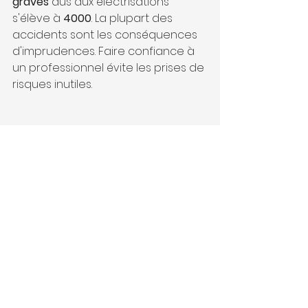
graves
 dus aux électrisations 
s'élève à 
4000
. La plupart des 
accidents sont les conséquences 
d'imprudences. Faire confiance à 
un professionnel évite les prises de 
risques inutiles.
Par ailleurs, les travaux ayant une 
incidence sur l'ouvrage dans son 
ensemble comme casser un mur, 